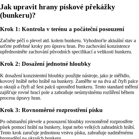
Jak upravit hrany pískové překážky
(bunkeru)?
Krok 1: Kontrola v terénu a počáteční posouzení
Začněte péčí o plevel atd. kolem bunkeru. Vyhodnoťte aktuální stav a
určete potřebné kroky pro úpravu hran. Pro zachování konzistence
upřednostněte zachování původních specifikací a velikosti bunkeru.
Krok 2: Dosažení jednotné hloubky
K dosažení konzistentní hloubky použijte nástroje, jako je měřidlo,
kovový hrábě nebo hrábě na bunkery. Zaměřte se na dva až čtyři palce
u okrajů a čtyři až šest palců uprostřed bunkeru. Tento standard měření
zajišťuje rovné hrací pole a zabraňuje neúmyslnému rozšíření během
procesu úpravy hran.
Krok 3: Rovnoměrné rozprostření písku
Po odstranění plevele a posouzení hloubky rovnoměrně rozprostřete
písek pomocí hrábí na bunkery, lopat nebo velkých zahradních hrábí.
Tento krok zaručuje jednotnou vrstvu písku, zabraňuje nadměrnému
hromadění na okrajích bunkeru.