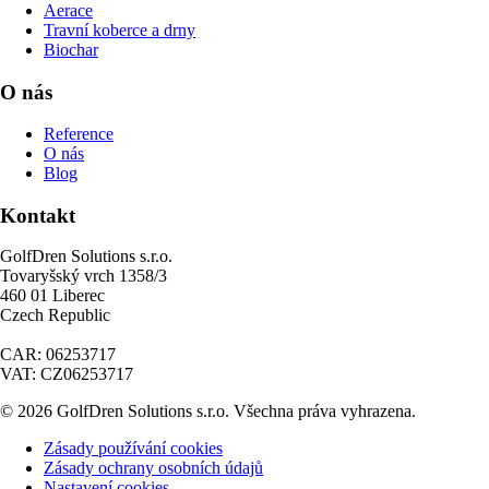
Aerace
Travní koberce a drny
Biochar
O nás
Reference
O nás
Blog
Kontakt
GolfDren Solutions s.r.o.
Tovaryšský vrch 1358/3
460 01 Liberec
Czech Republic
CAR: 06253717
VAT: CZ06253717
© 2026 GolfDren Solutions s.r.o. Všechna práva vyhrazena.
Zásady používání cookies
Zásady ochrany osobních údajů
Nastavení cookies