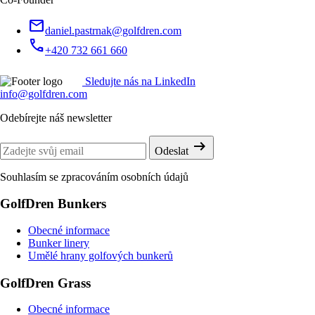
mail
daniel.pastrnak@golfdren.com
call
+420 732 661 660
Sledujte nás na LinkedIn
info@golfdren.com
Odebírejte náš newsletter
arrow_right_alt
Odeslat
Souhlasím se zpracováním
osobních údajů
GolfDren Bunkers
Obecné informace
Bunker linery
Umělé hrany golfových bunkerů
GolfDren Grass
Obecné informace