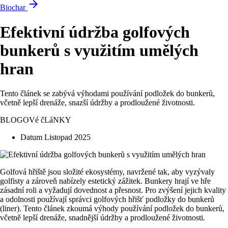
arrow_forward
Biochar
Efektivní údržba golfových
bunkerů s využitím umělých
hran
Tento článek se zabývá výhodami používání podložek do bunkerů,
včetně lepší drenáže, snazší údržby a prodloužené životnosti.
BLOGOVé čLáNKY
Datum
Listopad 2025
Golfová hřiště jsou složité ekosystémy, navržené tak, aby vyzývaly
golfisty a zároveň nabízely estetický zážitek. Bunkery hrají ve hře
zásadní roli a vyžadují dovednost a přesnost. Pro zvýšení jejich kvality
a odolnosti používají správci golfových hřišť podložky do bunkerů
(liner). Tento článek zkoumá výhody používání podložek do bunkerů,
včetně lepší drenáže, snadnější údržby a prodloužené životnosti.