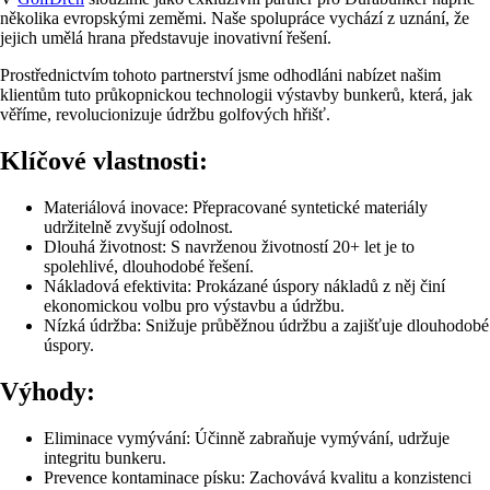
několika evropskými zeměmi. Naše spolupráce vychází z uznání, že
jejich umělá hrana představuje inovativní řešení.
Prostřednictvím tohoto partnerství jsme odhodláni nabízet našim
klientům tuto průkopnickou technologii výstavby bunkerů, která, jak
věříme, revolucionizuje údržbu golfových hřišť.
Klíčové vlastnosti:
Materiálová inovace: Přepracované syntetické materiály
udržitelně zvyšují odolnost.
Dlouhá životnost: S navrženou životností 20+ let je to
spolehlivé, dlouhodobé řešení.
Nákladová efektivita: Prokázané úspory nákladů z něj činí
ekonomickou volbu pro výstavbu a údržbu.
Nízká údržba: Snižuje průběžnou údržbu a zajišťuje dlouhodobé
úspory.
Výhody:
Eliminace vymývání: Účinně zabraňuje vymývání, udržuje
integritu bunkeru.
Prevence kontaminace písku: Zachovává kvalitu a konzistenci