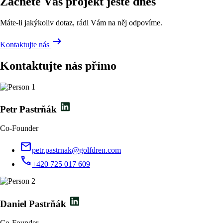
Začněte Váš projekt ještě dnes
Máte-li jakýkoliv dotaz, rádi Vám na něj odpovíme.
arrow_right_alt
Kontaktujte nás
Kontaktujte nás přímo
Petr Pastrňák
Co-Founder
mail
petr.pastrnak@golfdren.com
call
+420 725 017 609
Daniel Pastrňák
Co-Founder