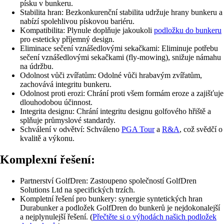
písku v bunkeru.
Stabilita hran: Bezkonkurenční stabilita udržuje hrany bunkeru a
nabízí spolehlivou pískovou bariéru.
Kompatibilita: Plynule doplňuje jakoukoli
podložku do bunkeru
pro esteticky příjemný design.
Eliminace sečení vznášedlovými sekačkami: Eliminuje potřebu
sečení vznášedlovými sekačkami (fly-mowing), snižuje námahu
na údržbu.
Odolnost vůči zvířatům: Odolné vůči hrabavým zvířatům,
zachovává integritu bunkeru.
Odolnost proti erozi: Chrání proti všem formám eroze a zajišťuje
dlouhodobou účinnost.
Integrita designu: Chrání integritu designu golfového hřiště a
splňuje průmyslové standardy.
Schválení v odvětví: Schváleno
PGA Tour
a
R&A
, což svědčí o
kvalitě a výkonu.
Komplexní řešení:
Partnerství GolfDren: Zastoupeno společností GolfDren
Solutions Ltd na specifických trzích.
Kompletní řešení pro bunkery: synergie syntetických hran
Durabunker a podložek GolfDren do bunkerů je nejdokonalejší
a nejplynulejší řešení. (
Přečtěte si o výhodách našich podložek