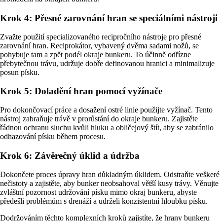
Krok 4: Přesné zarovnání hran se speciálními nástroji
Zvažte použití specializovaného recipročního nástroje pro přesné
zarovnání hran. Reciprokátor, vybavený dvěma sadami nožů, se
pohybuje tam a zpět podél okraje bunkeru. To účinně odřízne
přebytečnou trávu, udržuje dobře definovanou hranici a minimalizuje
posun písku.
Krok 5: Doladění hran pomocí vyžínače
Pro dokončovací práce a dosažení ostré linie použijte vyžínač. Tento
nástroj zabraňuje trávě v prorůstání do okraje bunkeru. Zajistěte
řádnou ochranu sluchu kvůli hluku a obličejový štít, aby se zabránilo
odhazování písku během procesu.
Krok 6: Závěrečný úklid a údržba
Dokončete proces úpravy hran důkladným úklidem. Odstraňte veškeré
nečistoty a zajistěte, aby bunker neobsahoval větší kusy trávy. Věnujte
zvláštní pozornost udržování písku mimo okraj bunkeru, abyste
předešli problémům s drenáží a udrželi konzistentní hloubku písku.
Dodržováním těchto komplexních kroků zajistíte, že hrany bunkeru