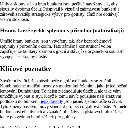
Úhly a sklony stěn a hran bunkeru jsou pečlivě navrženy tak, aby
sloužily dvojímu účelu. Přispívají k vizuální zajímavosti bunkerů a
zároveň zavádějí strategické výzvy pro golfisty, čímž hře dodávají
vrstvu složitosti.
Hrany, které rychle splynou s přírodou (naturalizují)
Umělé hrany bunkeru jsou vytvořeny tak, aby bezproblémově
splynuly s přírodním okolím. Tato záměrná konstrukční volba
zajišťuje, že bunkery stárnou s grácií a stávají se organickou součástí
vyvíjející se krajiny hřiště.
Klíčové poznatky
Závěrem lze říci, že způsob péče o golfové bunkery se změnil.
Kombinujeme tradiční metody s moderními řešeními, jako je jedinečné
lemování Durabunker. To nejen zjednodušuje údržbu, ale také vám
umožňuje vybrat si styl. Když k tomu navíc použijete naši efektivní
podložku do bunkeru,
jejíž důvody
jsou jasné, zjednodušíte si život.
Tyto změny nastavují nový standard pro péči o golfová hřiště. Přijměte
budoucnost efektivních a vizuálně přitažlivých pískových překážek,
které pozvednou herní zážitek pro golfisty.