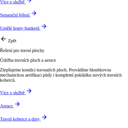
arrow_forward
Více o službě
arrow_forward
Separační řešení
arrow_forward
Umělé hrany bunkerů
arrow_back
Zpět
Řešení pro travní plochy
Údržba travních ploch a aerace
Zlepšujeme kondici travnatých ploch. Provádíme hloubkovou
mechanickou aerifikaci půdy i kompletní pokládku nových travních
koberců.
arrow_forward
Více o službě
arrow_forward
Aerace
arrow_forward
Travní koberce a drny