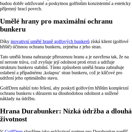
budou dobře udržované a poskytnou golfistům konzistentní a esteticky
příjemný hrací povrch.
Umělé hrany pro maximální ochranu
bunkeru
Díky
inovativní umělé hraně golfových bunkerů
získá klient (golfové
hřiště) účinnou ochranu bunkeru, zejména z jeho stran.
Tato umělá hrana nahrazuje přirozenou hranu a je navržena tak, že na
ní neroste tráva, což zvyšuje její odolnost proti erozi a udržuje
strukturu bunkeru stabilní. Tímto způsobem umělá hrana zabraňuje
oslabení a případnému ‚kolapsu‘ stran bunkeru, což je klíčové pro
udržení jeho optimálního stavu.
GolfDren
nabízí toto řešení, aby poskytl golfovým hřištím komplexní
ochranu bunkeru s důrazem na dlouhodobou odolnost a snížené
náklady na údržbu.
Hrana Durabunker: Nízká údržba a dlouhá
životnost
V
GolfDren
sloužíme jako exkluzivní partner pro Durabunker napříč