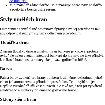
do bunkerů.
)
Minimální až žádná údržba: Minimalizuje požadavky na údržbu
a poskytuje bezstarostné řešení.
Styly umělých hran
Durabunker nabízí různé povrchové úpravy a lze jej přizpůsobit tak,
aby odpovídal různým stylům s odlišnými provedeními:
Tloušťka drnu
Zvážení tloušťky drnu u umělých hran bunkeru je klíčové, protože
ovlivňuje nejen vizuální integraci bunkerů do krajiny, ale také přispívá
k celkové hratelnosti a strategické povaze golfového hřiště.
Barva
Paleta barev zvolená pro hrany bunkeru je záměrné rozhodnutí, jehož
cílem je harmonizovat s přírodním prostředím. Tento výběr nejen
zlepšuje vizuální přitažlivost bunkerů, ale také hraje roli při vytváření
soudržného a esteticky příjemného golfového hřiště.
Sklony stěn a hran