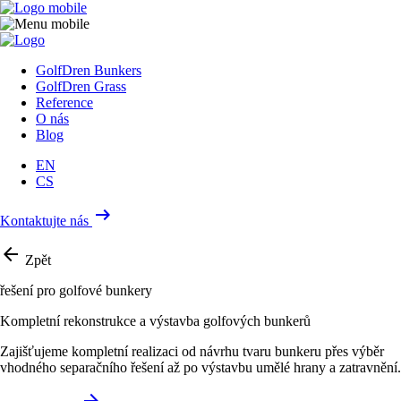
GolfDren Bunkers
GolfDren Grass
Reference
O nás
Blog
EN
CS
arrow_right_alt
Kontaktujte nás
arrow_back
Zpět
řešení pro golfové bunkery
Kompletní rekonstrukce a výstavba golfových bunkerů
Zajišťujeme kompletní realizaci od návrhu tvaru bunkeru přes výběr
vhodného separačního řešení až po výstavbu umělé hrany a zatravnění.