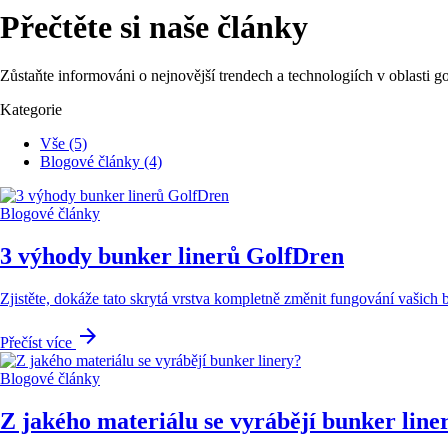
Přečtěte si naše články
Zůstaňte informováni o nejnovější trendech a technologiích v oblasti go
Kategorie
Vše
(5)
Blogové články
(4)
Blogové články
3 výhody bunker linerů GolfDren
Zjistěte, dokáže tato skrytá vrstva kompletně změnit fungování vašich 
arrow_forward
Přečíst více
Blogové články
Z jakého materiálu se vyrábějí bunker line