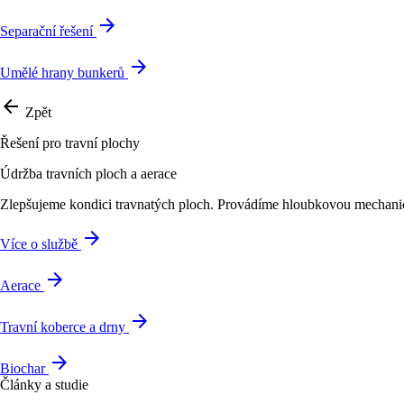
arrow_forward
Separační řešení
arrow_forward
Umělé hrany bunkerů
arrow_back
Zpět
Řešení pro travní plochy
Údržba travních ploch a aerace
Zlepšujeme kondici travnatých ploch. Provádíme hloubkovou mechanic
arrow_forward
Více o službě
arrow_forward
Aerace
arrow_forward
Travní koberce a drny
arrow_forward
Biochar
Články a studie