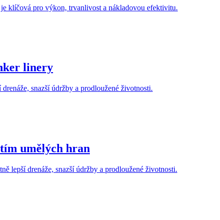
e klíčová pro výkon, trvanlivost a nákladovou efektivitu.
nker linery
 drenáže, snazší údržby a prodloužené životnosti.
itím umělých hran
ě lepší drenáže, snazší údržby a prodloužené životnosti.