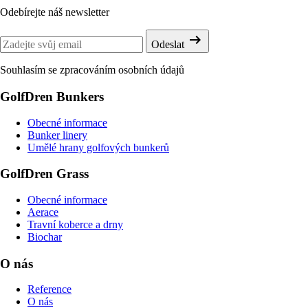
Odebírejte náš newsletter
arrow_right_alt
Odeslat
Souhlasím se zpracováním
osobních údajů
GolfDren Bunkers
Obecné informace
Bunker linery
Umělé hrany golfových bunkerů
GolfDren Grass
Obecné informace
Aerace
Travní koberce a drny
Biochar
O nás
Reference
O nás