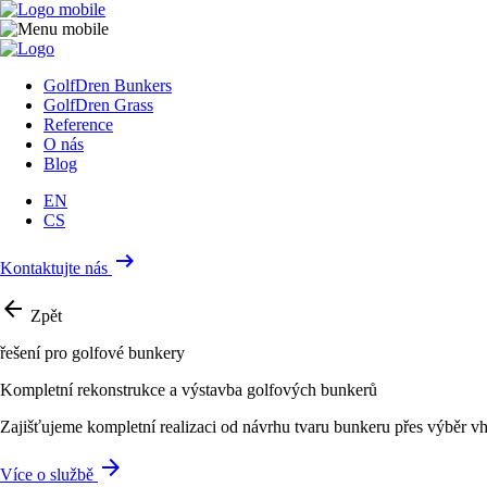
GolfDren Bunkers
GolfDren Grass
Reference
O nás
Blog
EN
CS
arrow_right_alt
Kontaktujte nás
arrow_back
Zpět
řešení pro golfové bunkery
Kompletní rekonstrukce a výstavba golfových bunkerů
Zajišťujeme kompletní realizaci od návrhu tvaru bunkeru přes výběr v
arrow_forward
Více o službě