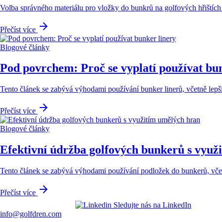
Volba správného materiálu pro vložky do bunkrů na golfových hřištích j
arrow_forward
Přečíst více
Blogové články
Pod povrchem: Proč se vyplatí používat bu
Tento článek se zabývá výhodami používání bunker linerů, včetně lepší
arrow_forward
Přečíst více
Blogové články
Efektivní údržba golfových bunkerů s využ
Tento článek se zabývá výhodami používání podložek do bunkerů, včetn
arrow_forward
Přečíst více
Sledujte nás na LinkedIn
info@golfdren.com